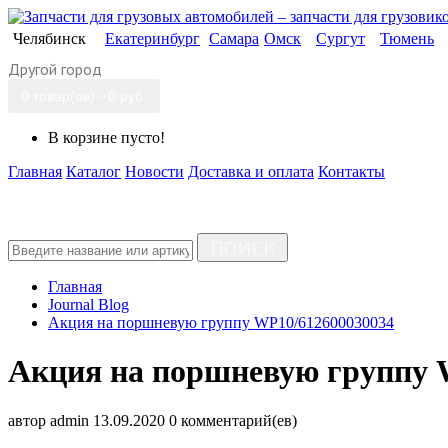
Челябинск
Екатеринбург
Самара
Омск
Сургут
Тюмень
Другой город
0 товар(ов) - 0 руб.
В корзине пусто!
Главная
Каталог
Новости
Доставка и оплата
Контакты
ПОИСК
Главная
Journal Blog
Акция на поршневую группу WP10/612600030034
Акция на поршневую группу 
автор
admin
13.09.2020
0 комментарий(ев)