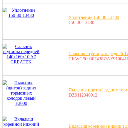
Уплотнение 150-30-13430
150-30-13430
Сальник ступицы передней 
CKWG9003074387/AZ910041
Пыльник (щиток) задних тор
DZ9112340012
Вкладыш коренной нижний дв.