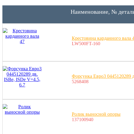
Наименование, № детал
Крестовина карданного вала 
LW500FT-160
Форсунка Евро3 0445120289 дв
5268408
Ролик выносной опоры
137100940