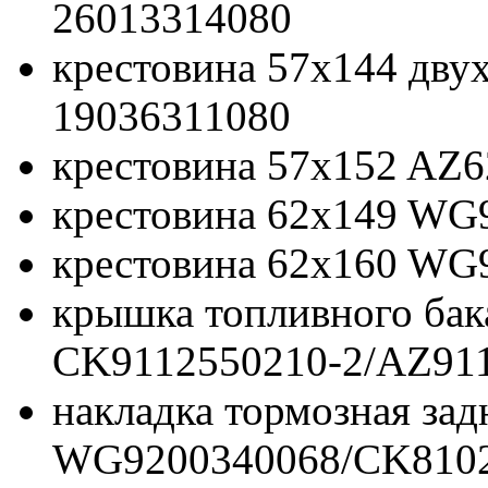
26013314080
крестовина 57x144 дв
19036311080
крестовина 57x152 AZ
крестовина 62x149 WG
крестовина 62x160 WG
крышка топливного бака
CK9112550210-2/AZ91
накладка тормозная зад
WG9200340068/CK810