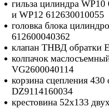
гильза цилиндра WP10
и WP12 612630010055
головка блока цилинд
612600040362
клапан ТНВД обратки 
колпачок маслосъемны
VG2600040114
корзина сцепления 430 
DZ9114160034
крестовина 52x133 дв