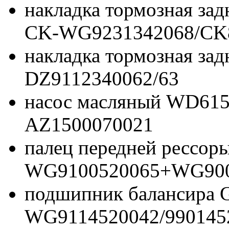
накладка тормозная зад
CK-WG9231342068/CK
накладка тормозная зад
DZ9112340062/63
насос масляный WD615 
AZ1500070021
палец передней рессоры
WG9100520065+WG900
подшипник балансира
WG9114520042/990145