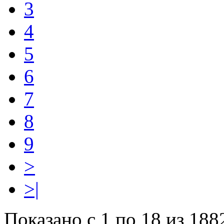
3
4
5
6
7
8
9
>
>|
Показано с 1 по 18 из 188