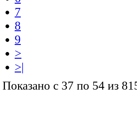
7
8
9
>
>|
Показано с 37 по 54 из 81