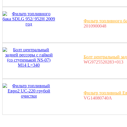
Фильтр топливного ба
2010900048
Болт центральный зад
WG9725520283+013
Фильтр топливный Ев
VG14080740A