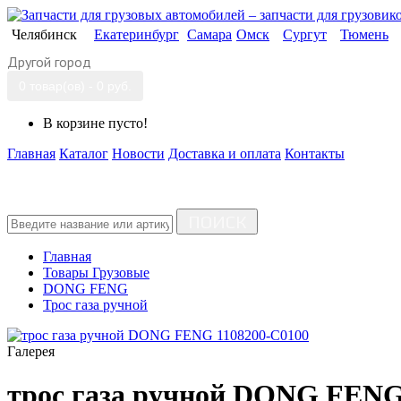
Челябинск
Екатеринбург
Самара
Омск
Сургут
Тюмень
Другой город
0 товар(ов) - 0 руб.
В корзине пусто!
Главная
Каталог
Новости
Доставка и оплата
Контакты
ПОИСК
Главная
Товары Грузовые
DONG FENG
Трос газа ручной
Галерея
трос газа ручной DONG FENG