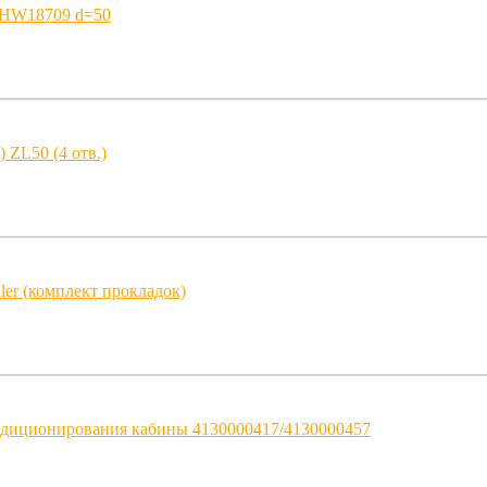
HW18709 d=50
) ZL50 (4 отв.)
er (комплект прокладок)
ндиционирования кабины 4130000417/4130000457