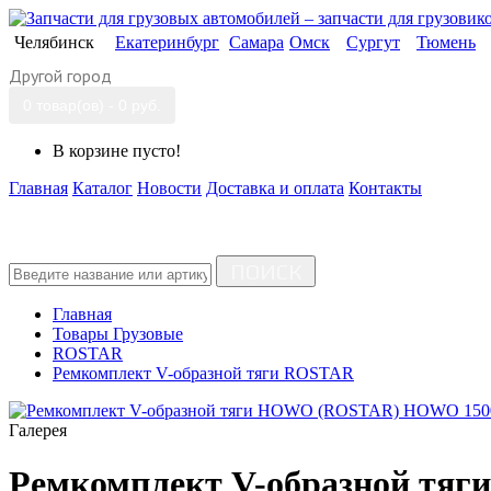
Челябинск
Екатеринбург
Самара
Омск
Сургут
Тюмень
Другой город
0 товар(ов) - 0 руб.
В корзине пусто!
Главная
Каталог
Новости
Доставка и оплата
Контакты
ПОИСК
Главная
Товары Грузовые
ROSTAR
Ремкомплект V-образной тяги ROSTAR
Галерея
Ремкомплект V-образной т