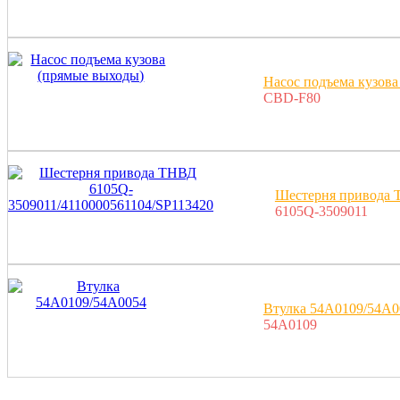
Насос подъема кузова
CBD-F80
Шестерня привода 
6105Q-3509011
Втулка 54A0109/54A0
54A0109