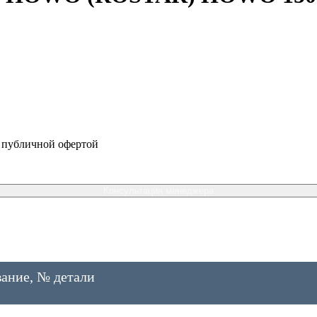
я публичной офертой
Консультация менеджера
ание, № детали