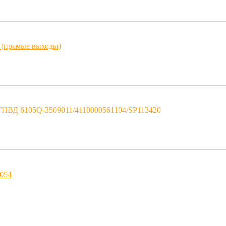
 (прямые выходы)
ТНВД 6105Q-3509011/4110000561104/SP113420
054