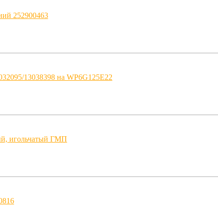
ний 252900463
032095/13038398 на WP6G125E22
й, игольчатый ГМП
0816