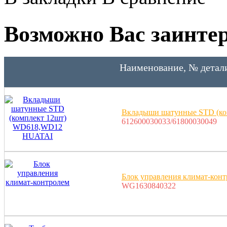
Возможно Вас заинтер
Наименование, № детал
Вкладыши шатунные STD (к
612600030033/61800030049
Блок управления климат-кон
WG1630840322