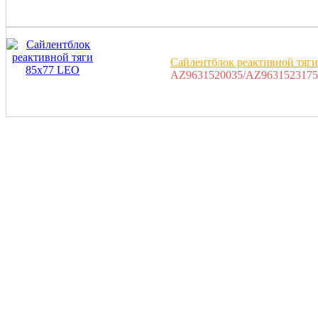
Сайлентблок реактивной тяг
AZ9631520035/AZ9631523175