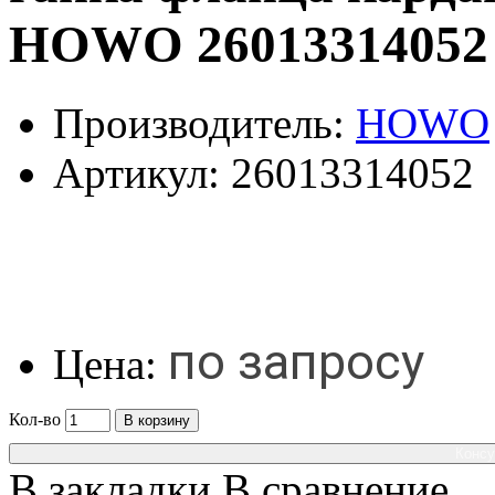
HOWO 26013314052
Производитель:
HOWO
Артикул:
26013314052
по запросу
Цена:
Кол-во
В корзину
Консу
В закладки
В сравнение