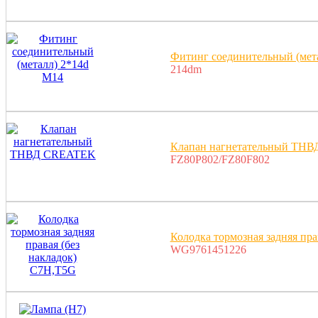
Фитинг соединительный (мет
214dm
Клапан нагнетательный ТН
FZ80P802/FZ80F802
Колодка тормозная задняя пра
WG9761451226