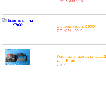
W021800000B
Цилиндр капота X3000
DZ14251110040
Комплект дисковых колодок 2
4шт.) Retain
29159