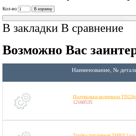
Кол-во
В корзину
Консу
В закладки
В сравнение
Возможно Вас заинтер
Наименование, № детал
Полукольца коленвала TD2
12160535
Трубка топливная ТНВД 1-го 