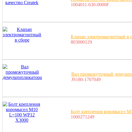
1004011-630-0000F
Клапан электромагнитный в 
803000129
Вал промежуточный демульт
JS180-1707049
Болт крепления коромысел М
1000271249