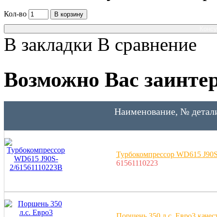
Кол-во
В корзину
Консу
В закладки
В сравнение
Возможно Вас заинтер
Наименование, № детал
Турбокомпрессор WD615 J90S
61561110223
Поршень 350 л.с. Евро3 качест