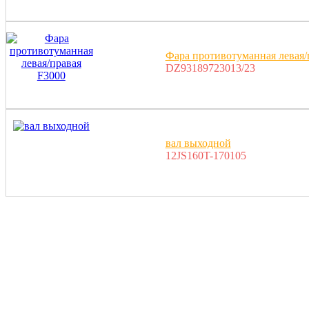
Фара противотуманная левая/
DZ93189723013/23
вал выходной
12JS160T-170105