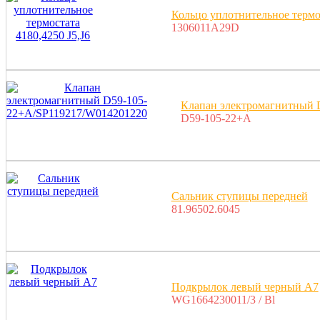
Кольцо уплотнительное термос
1306011A29D
Клапан электромагнитный 
D59-105-22+A
Сальник ступицы передней
81.96502.6045
Подкрылок левый черный A7
WG1664230011/3 / Bl