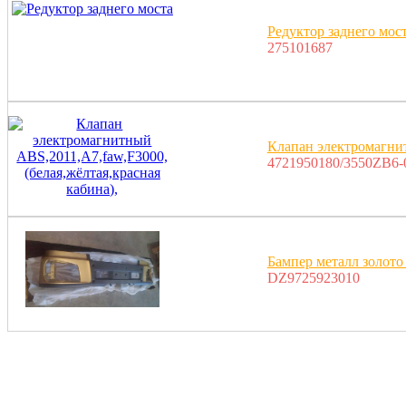
Редуктор заднего мос
275101687
Клапан электромагнит
4721950180/3550ZB6
Бампер металл золото
DZ9725923010