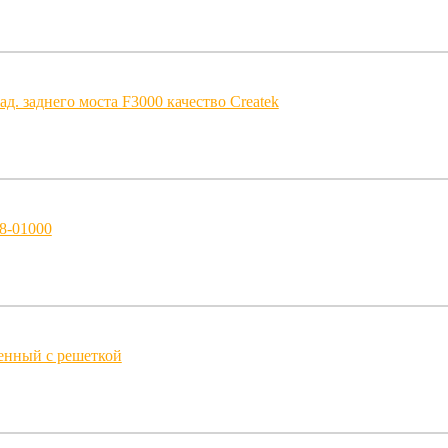
ад. заднего моста F3000 качество Createk
8-01000
енный с решеткой