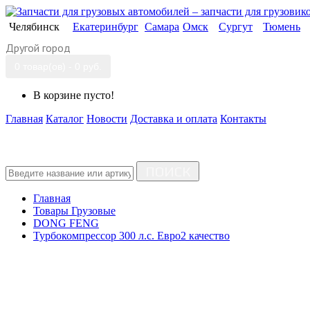
Челябинск
Екатеринбург
Самара
Омск
Сургут
Тюмень
Другой город
0 товар(ов) - 0 руб.
В корзине пусто!
Главная
Каталог
Новости
Доставка и оплата
Контакты
ПОИСК
Главная
Товары Грузовые
DONG FENG
Турбокомпрессор 300 л.с. Евро2 качество