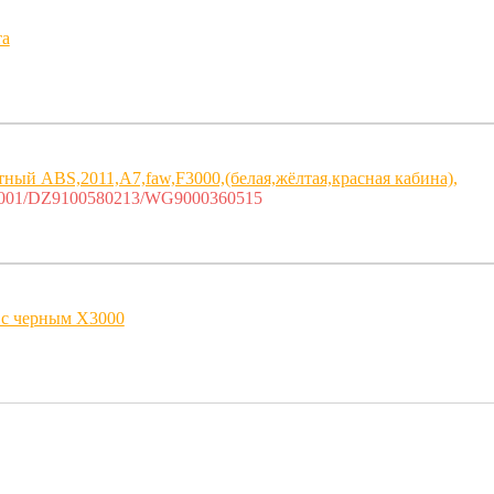
та
ный ABS,2011,A7,faw,F3000,(белая,жёлтая,красная кабина),
-001/DZ9100580213/WG9000360515
 с черным X3000