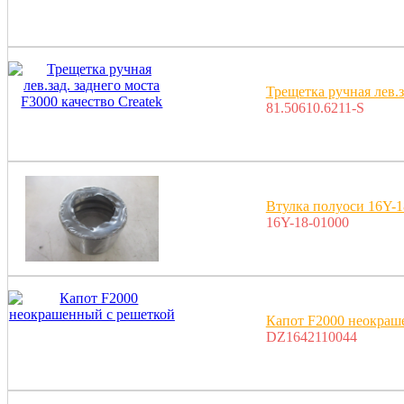
Трещетка ручная лев.з
81.50610.6211-S
Втулка полуоси 16Y-1
16Y-18-01000
Капот F2000 неокраш
DZ1642110044