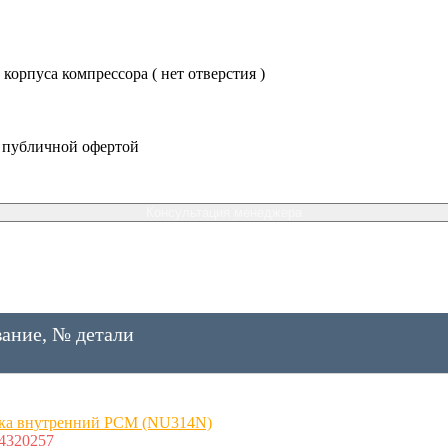
корпуса компрессора ( нет отверстия )
я публичной офертой
Консультация менеджера
ание, № детали
ка внутренний РСМ (NU314N)
4320257