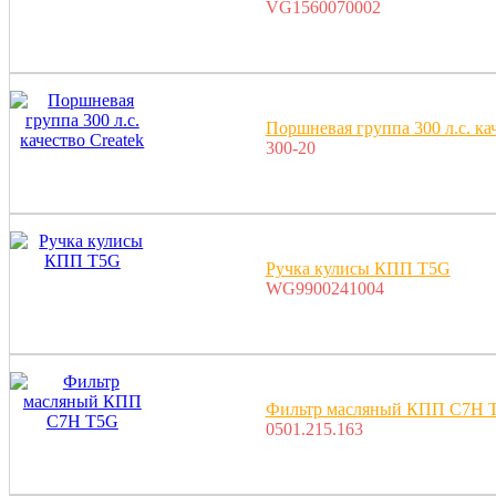
VG1560070002
Поршневая группа 300 л.с. кач
300-20
Ручка кулисы КПП T5G
WG9900241004
Фильтр масляный КПП C7H 
0501.215.163