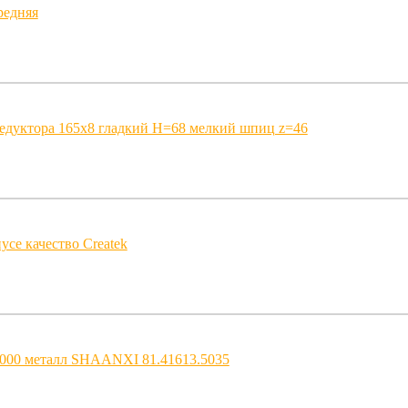
редняя
редуктора 165x8 гладкий H=68 мелкий шпиц z=46
усе качество Createk
2000 металл SHAANXI 81.41613.5035