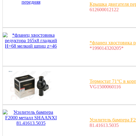
Крышка двигателя пе
612600012122
*фланец хвостовика 
*199014320205*
Термостат 71°С в корп
VG1500060116
Усилитель бампера F
81.41613.5035