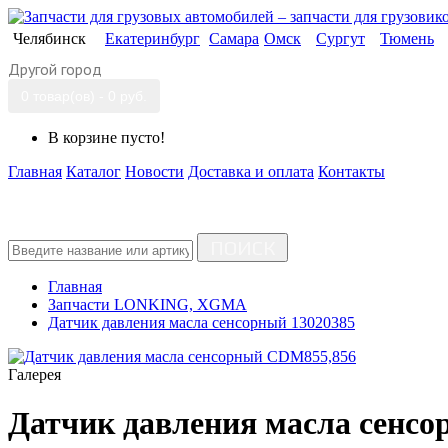
Челябинск
Екатеринбург
Самара
Омск
Сургут
Тюмень
Другой город
0 товар(ов) - 0 руб.
В корзине пусто!
Главная
Каталог
Новости
Доставка и оплата
Контакты
ПОИСК
Главная
Запчасти LONKING, XGMA
Датчик давления масла сенсорный 13020385
Галерея
Датчик давления масла сенс