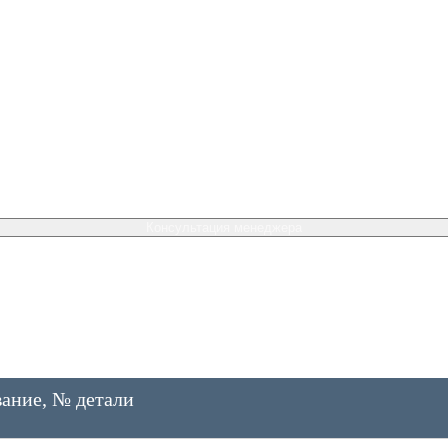
Консультация менеджера
ание, № детали