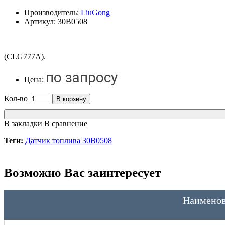
Производитель:
LiuGong
Артикул:
30В0508
(CLG777A).
по запросу
Цена:
Кол-во
В корзину
В закладки
В сравнение
Теги:
Датчик топлива 30В0508
Возможно Вас заинтересует
Наименов