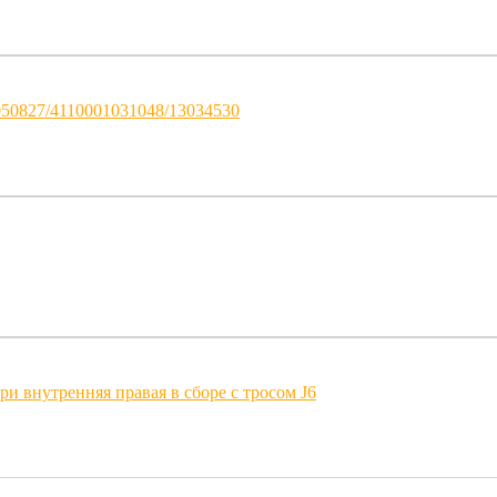
50827/4110001031048/13034530
ри внутренняя правая в сборе с тросом J6