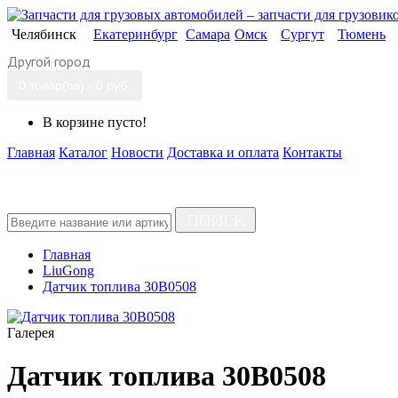
Челябинск
Екатеринбург
Самара
Омск
Сургут
Тюмень
Другой город
0 товар(ов) - 0 руб.
В корзине пусто!
Главная
Каталог
Новости
Доставка и оплата
Контакты
ПОИСК
Главная
LiuGong
Датчик топлива 30В0508
Галерея
Датчик топлива 30В0508