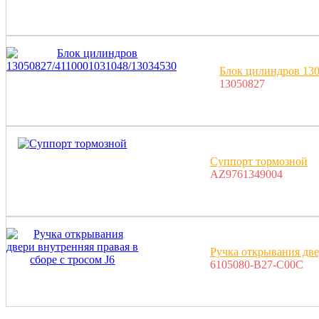
Блок цилиндров 130
13050827
Суппорт тормозной
AZ9761349004
Ручка открывания две
6105080-B27-C00C