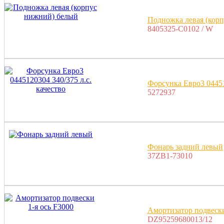
Подножка левая (кор
8405325-C0102 / W
Форсунка Евро3 04451
5272937
Фонарь задний левый
37ZB1-73010
Амортизатор подвески
DZ95259680013/12