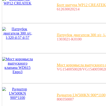
Болт шатуна WP12 CREATEK
612630020214
Патрубок двигателя 300 л/с, l-
1303021-K0100
Мост коромысла выпускного
VG1540050028/VG154005902
Радиатор LW500KN 900*1100
800350007