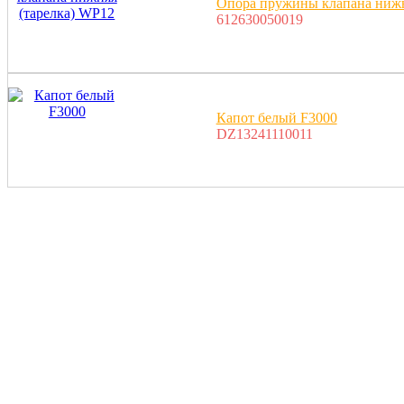
Опора пружины клапана нижн
612630050019
Капот белый F3000
DZ13241110011