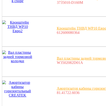
3735010-D160M
Кронштейн ТНВД WP10 Евро
612600080364
Вал пластины задней тормозн
W3502082D01A
Амортизатор кабины горизо
81.41722.6036