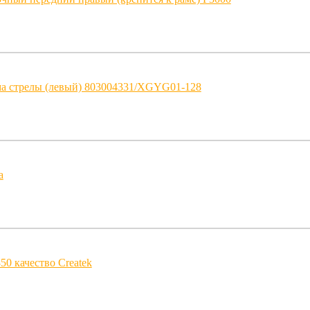
а стрелы (левый) 803004331/XGYG01-128
а
0 качество Createk