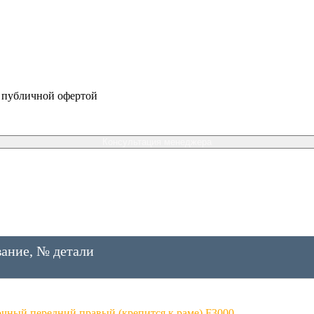
я публичной офертой
Консультация менеджера
ание, № детали
чный передний правый (крепится к раме) F3000