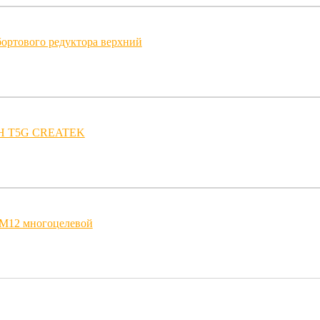
ортового редуктора верхний
7H T5G CREATEK
 М12 многоцелевой