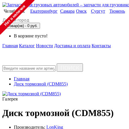
Челябинск
Екатеринбург
Самара
Омск
Сургут
Тюмень
Другой город
0 товар(ов) - 0 руб.
В корзине пусто!
Главная
Каталог
Новости
Доставка и оплата
Контакты
ПОИСК
Главная
Диск тормозной (CDM855)
Галерея
Диск тормозной (CDM855)
Производитель:
LonKing