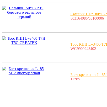
Сальник 150*180*15 б
803164086/53100006
Трос КПП L=3400 T
WG9900243402
Болт крепления L=85
12*85