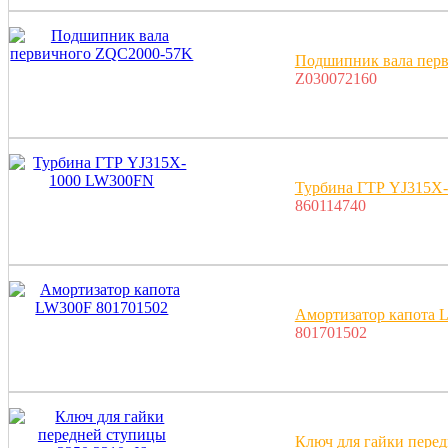
Подшипник вала пер
Z030072160
Турбина ГТР YJ315X
860114740
Амортизатор капота 
801701502
Ключ для гайки перед