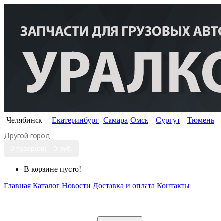
Челябинск
Екатеринбург
Самара
Омск
Сургут
Тюмень
Другой город
0 товар(ов) - 0 руб.
В корзине пусто!
Главная
Каталог
Новости
Доставка и оплата
Контакты