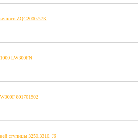
вичного ZQC2000-57K
-1000 LW300FN
LW300F 801701502
ней ступицы 3250,3310, J6