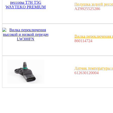
Подушка задней ре
AZ9925525286
Вилка переключения 
860114724
Датчик температуры и
612630120004