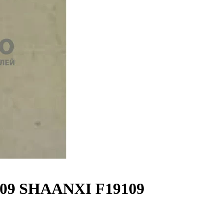
109 SHAANXI F19109