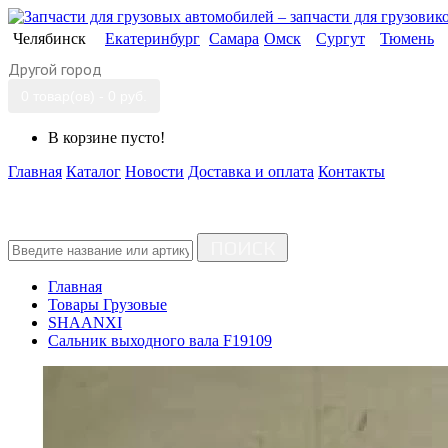
Челябинск
Екатеринбург
Самара
Омск
Сургут
Тюмень
Другой город
0 товар(ов) - 0 руб.
В корзине пусто!
Главная
Каталог
Новости
Доставка и оплата
Контакты
ПОИСК
Главная
Товары Грузовые
SHAANXI
Сальник выходного вала F19109