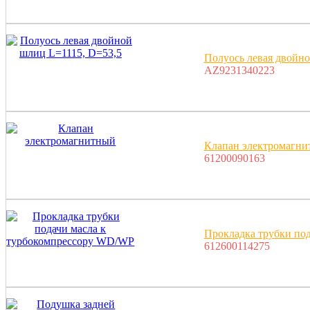
Полуось левая двойно
AZ9231340223
Клапан электромагн
61200090163
Прокладка трубки по
612600114275