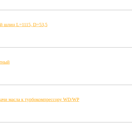
й шлиц L=1115, D=53,5
итный
дачи масла к турбокомпрессору WD/WP