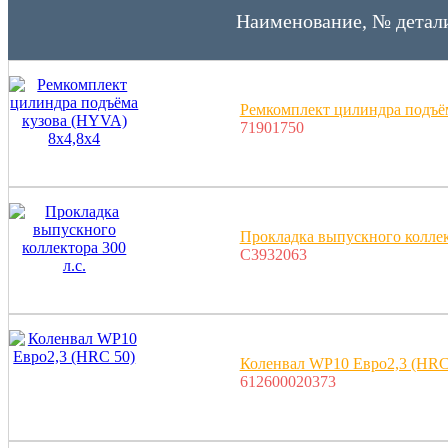
Наименование, № детал
Ремкомплект цилиндра подъё
71901750
Прокладка выпускного коллект
C3932063
Коленвал WP10 Евро2,3 (HRC
612600020373