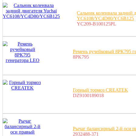
Сальник коленвала задний д
YC6108/YC4D80/YC6B125
YC209-B100125PL
Ремень ручейковый 8РК795 г
8PK795
Горный тормоз CREATEK
DZ9100189018
Рычаг балансирный 2-й оси 
2932488-371