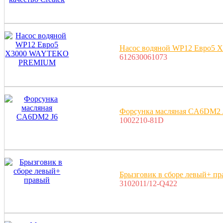
Насос водяной WP12 Евро
612630061073
Форсунка масляная CA6DM2 
1002210-81D
Брызговик в сборе левый+ п
3102011/12-Q422