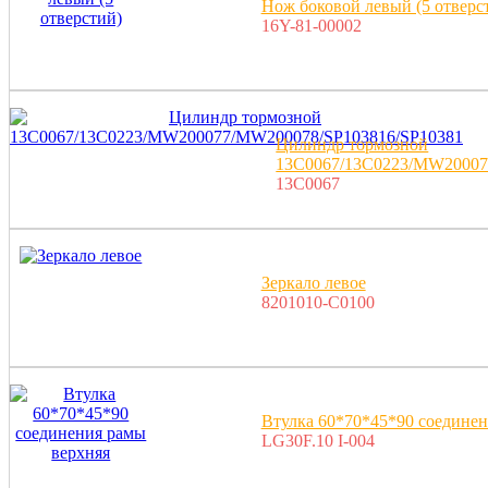
Нож боковой левый (5 отверс
16Y-81-00002
Цилиндр тормозной
13C0067/13C0223/MW20007
13C0067
Зеркало левое
8201010-C0100
Втулка 60*70*45*90 соединен
LG30F.10 I-004