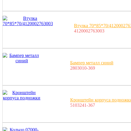
Втулка 70*85*70/412000276
4120002763003
Бампер металл синий
2803010-369
Кронштейн корпуса подножк
5103241-367