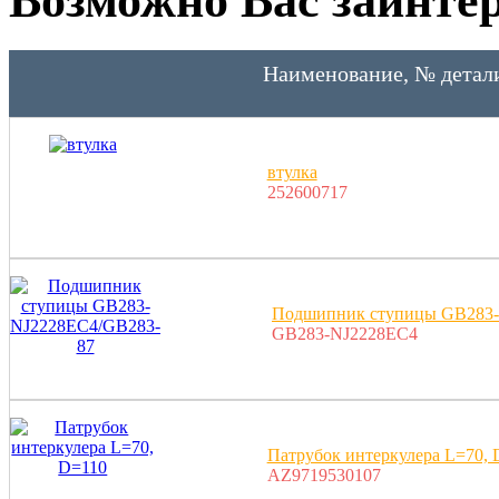
Наименование, № детал
втулка
252600717
Подшипник ступицы GB283-
GB283-NJ2228EC4
Патрубок интеркулера L=70, 
AZ9719530107