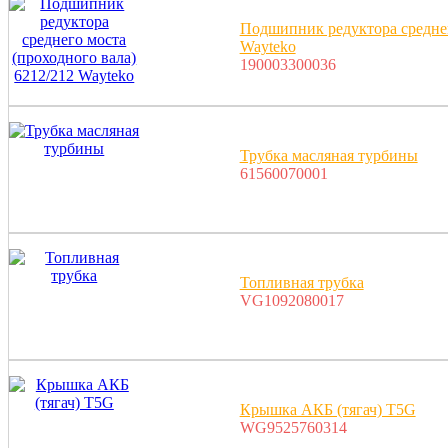
Подшипник редуктора среднег
Wayteko
190003300036
Трубка масляная турбины
61560070001
Топливная трубка
VG1092080017
Крышка АКБ (тягач) T5G
WG9525760314