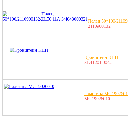
Палец 50*190/21109
2110900132
Кронштейн КПП
81.41201.0042
Пластина MG1902601
MG19026010