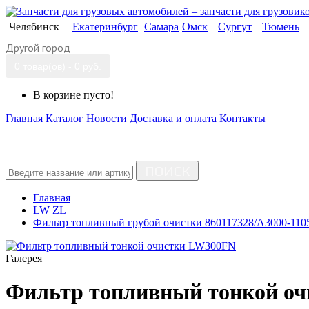
Челябинск
Екатеринбург
Самара
Омск
Сургут
Тюмень
Другой город
0 товар(ов) - 0 руб.
В корзине пусто!
Главная
Каталог
Новости
Доставка и оплата
Контакты
ПОИСК
Главная
LW ZL
Фильтр топливный грубой очистки 860117328/A3000-11
Галерея
Фильтр топливный тонкой о