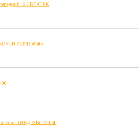
 передний J6 CREATEK
3 BOSCH 0399D58046
400
авления ТНВД ISBe 250-30