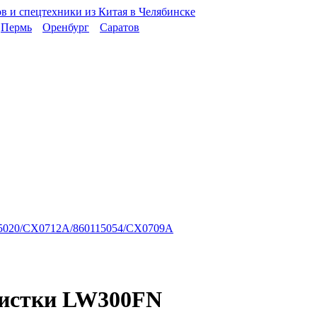
Пермь
Оренбург
Саратов
05020/CX0712A/860115054/CX0709A
чистки LW300FN