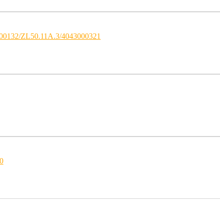
00132/ZL50.11A.3/4043000321
0