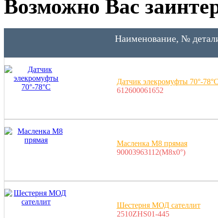
Возможно Вас заинтер
Наименование, № детал
Датчик элекромуфты 70°-78°
612600061652
Масленка M8 прямая
90003963112(M8x0°)
Шестерня МОД сателлит
2510ZHS01-445