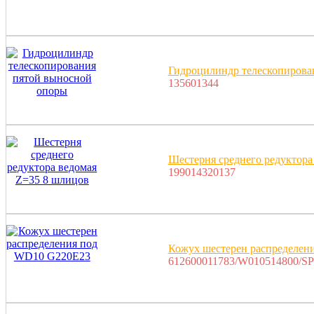
Гидроцилиндр телескопирова
135601344
Шестерня среднего редуктора
199014320137
Кожух шестерен распределен
612600011783/W010514800/SP