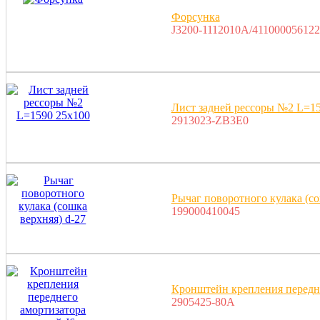
Форсунка
J3200-1112010A/411000056122
Лист задней рессоры №2 L=1
2913023-ZB3E0
Рычаг поворотного кулака (со
199000410045
Кронштейн крепления передне
2905425-80A