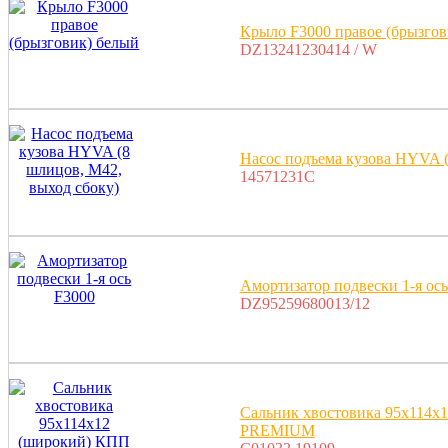
Крыло F3000 правое (брызгов
DZ13241230414 / W
Насос подъема кузова HYVA (
14571231C
Амортизатор подвески 1-я ось
DZ95259680013/12
Сальник хвостовика 95x11
PREMIUM