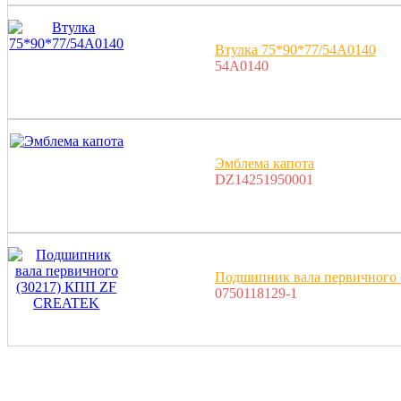
Втулка 75*90*77/54A0140
54A0140
Эмблема капота
DZ14251950001
Подшипник вала первичного
0750118129-1