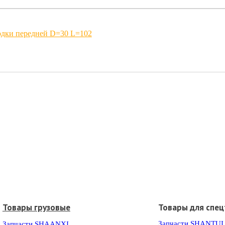
одки передней D=30 L=102
Товары грузовые
Товары для спец
Запчасти SHANTUI
Запчасти SHAANXI