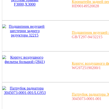
Кронштейн задней ре
HD90149520028
Подшипник ведущей ш
GB/T297-94/32215
Корпус воздушного фи
WG9725190200/1
Патрубок радиатора 
3045073-0001-001