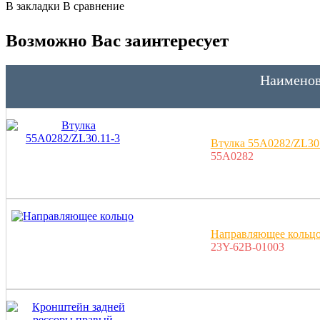
В закладки
В сравнение
Возможно Вас заинтересует
Наименов
Втулка 55A0282/ZL30
55A0282
Направляющее кольц
23Y-62В-01003