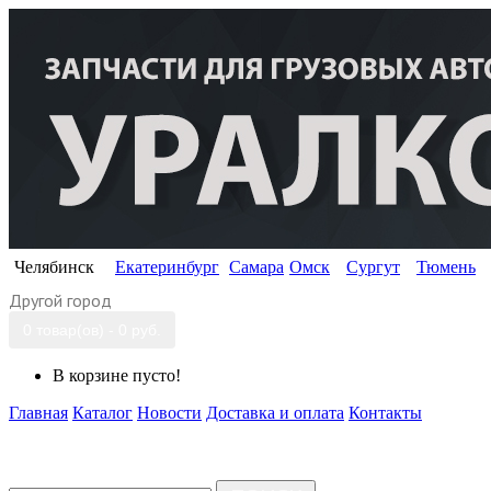
Челябинск
Екатеринбург
Самара
Омск
Сургут
Тюмень
Другой город
0 товар(ов) - 0 руб.
В корзине пусто!
Главная
Каталог
Новости
Доставка и оплата
Контакты