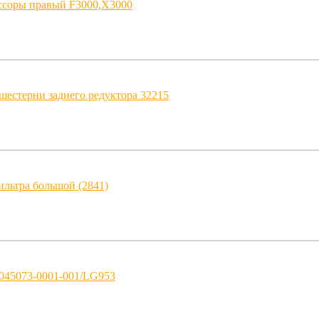
ссоры правый F3000,X3000
естерни заднего редуктора 32215
льтра большой (2841)
3045073-0001-001/LG953