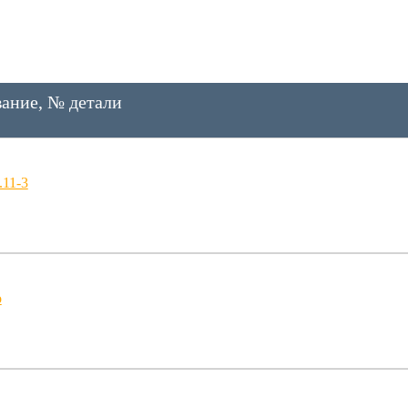
ание, № детали
.11-3
о