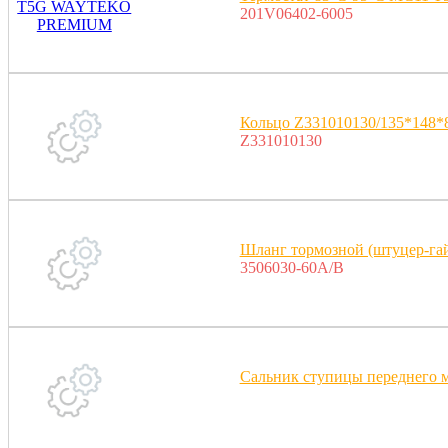
201V06402-6005
Кольцо Z331010130/135*148*
Z331010130
Шланг тормозной (штуцер-гай
3506030-60A/B
Сальник ступицы переднего м