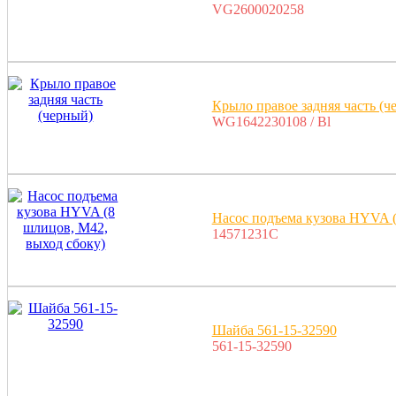
VG2600020258
Крыло правое задняя часть (ч
WG1642230108 / Bl
Насос подъема кузова HYVA (
14571231C
Шайба 561-15-32590
561-15-32590