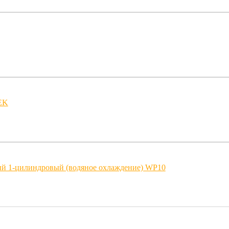
EK
й 1-цилиндровый (водяное охлаждение) WP10