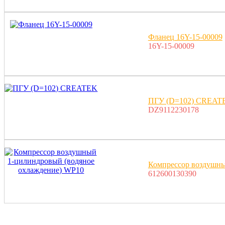
Фланец 16Y-15-00009
16Y-15-00009
ПГУ (D=102) CREAT
DZ9112230178
Компрессор воздушны
612600130390