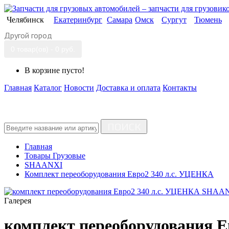
Челябинск
Екатеринбург
Самара
Омск
Сургут
Тюмень
Другой город
0 товар(ов) - 0 руб.
В корзине пусто!
Главная
Каталог
Новости
Доставка и оплата
Контакты
ПОИСК
Главная
Товары Грузовые
SHAANXI
Комплект переоборудования Евро2 340 л.с. УЦЕНКА
Галерея
комплект переоборудования 