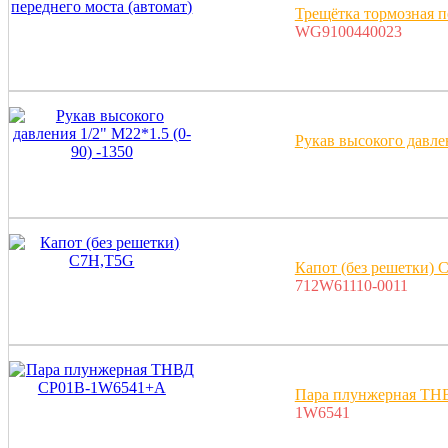
Трещётка тормозная п
WG9100440023
Рукав высокого давлен
Капот (без решетки)
712W61110-0011
Пара плунжерная Т
1W6541