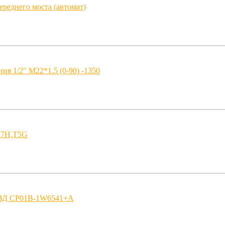
ереднего моста (автомат)
ия 1/2" M22*1.5 (0-90) -1350
 C7H,T5G
НВД CP01B-1W6541+A