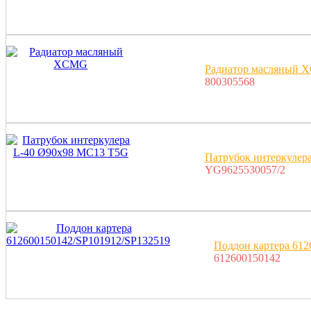
Радиатор масляный
800305568
Патрубок интеркулер
YG9625530057/2
Поддон картера 612
612600150142