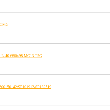
 XCMG
а L-40 Ø90x98 MC13 T5G
600150142/SP101912/SP132519