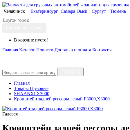
Челябинск
Екатеринбург
Самара
Омск
Сургут
Тюмень
Другой город
0 товар(ов) - 0 руб.
В корзине пусто!
Главная
Каталог
Новости
Доставка и оплата
Контакты
ПОИСК
Главная
Товары Грузовые
SHAANXI X3000
Кронштейн задней рессоры левый F3000,X3000
Галерея
Кронштейн задней рессоры л