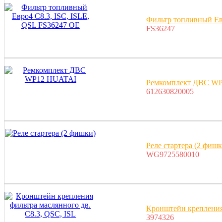
Фильтр топливный Ев
FS36247
Ремкомплект ДВС W
612630820005
Реле стартера (2 фишк
WG9725580010
Кронштейн крепления 
3974326