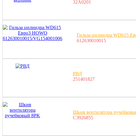
32A0201
Гильза цилиндра WD615 Е
612630010015
РВД
251401827
Шкив вентилятора ручейков
C3926855