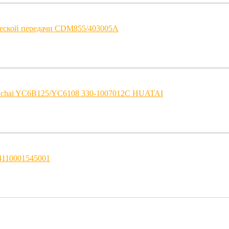
еской передачи CDM855/403005A
uchai YC6B125/YC6108 330-1007012C HUATAI
4110001545001