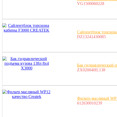
VG1500060228
Сайлентблок торсио
DZ13241430085
Бак гидравлический п
ZX02004HL138
Фильтр масляный WP12
612630010239