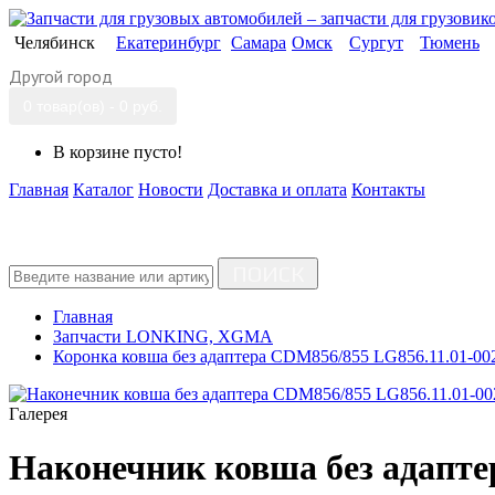
Челябинск
Екатеринбург
Самара
Омск
Сургут
Тюмень
Другой город
0 товар(ов) - 0 руб.
В корзине пусто!
Главная
Каталог
Новости
Доставка и оплата
Контакты
ПОИСК
Главная
Запчасти LONKING, XGMA
Коронка ковша без адаптера CDM856/855 LG856.11.01-00
Галерея
Наконечник ковша без адапте