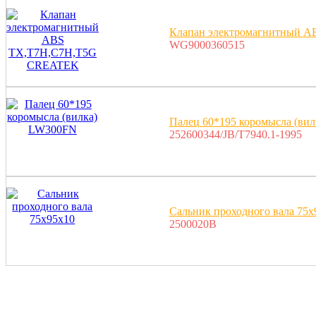
Клапан электромагнитный 
WG9000360515
Палец 60*195 коромысла (ви
252600344/JB/T7940.1-1995
Сальник проходного вала 75х
2500020B