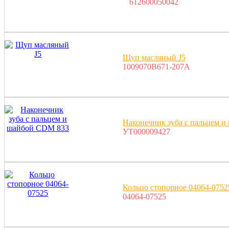
612600050042
Щуп масляный J5
1009070B671-207A
Наконечник зуба с пальцем 
УТ000009427
Кольцо стопорное 04064-0752
04064-07525