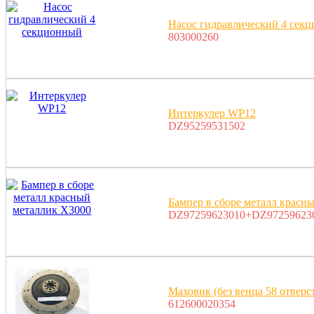
Насос гидравлический 4 сек
803000260
Интеркулер WP12
DZ95259531502
Бампер в сборе металл красн
DZ97259623010+DZ97259623
Маховик (без венца 58 отвер
612600020354