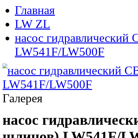
Главная
LW ZL
насос гидравлический 
LW541F/LW500F
Галерея
насос гидравлическ
шлицов) LW541F/L