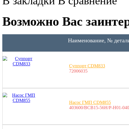
В закладки
В сравнение
Возможно Вас заинтер
Наименование, № детал
Суппорт CDM833
72006035
Насос ГМП CDM855
403600/BCB15-56H/P-H01-040