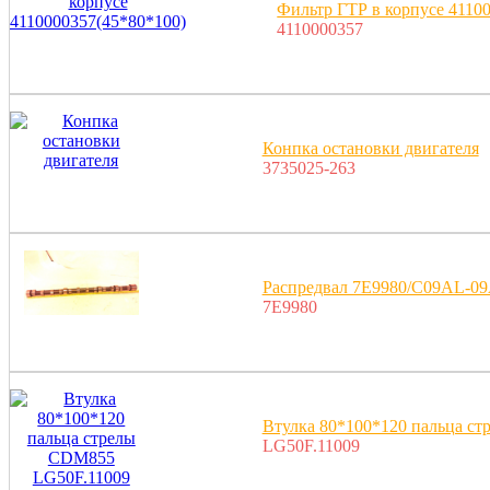
Фильтр ГТР в корпусе 4110
4110000357
Конпка остановки двигателя
3735025-263
Распредвал 7E9980/C09AL-0
7E9980
Втулка 80*100*120 пальца с
LG50F.11009