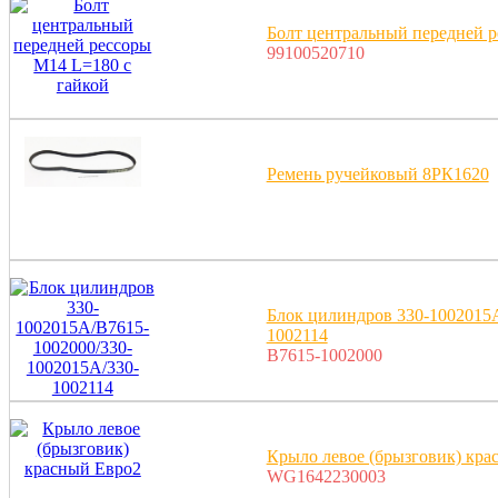
Болт центральный передней р
99100520710
Ремень ручейковый 8РК1620
Блок цилиндров 330-1002015
1002114
B7615-1002000
Крыло левое (брызговик) кра
WG1642230003