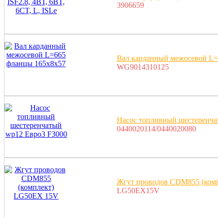
3906659
Вал карданный межосевой L=
WG9014310125
Насос топливный шестеренча
0440020114/0440020080
Жгут проводов CDM855 (ком
LG50EX15V