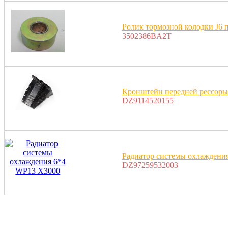
Ролик тормозной колодки J6 
3502386BA2T
Кронштейн передней рессоры
DZ9114520155
Радиатор системы охлаждени
DZ97259532003