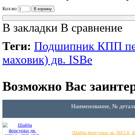
Кол-во
В корзину
Консу
В закладки
В сравнение
Теги:
Подшипник КПП пер
маховик) дв. ISBe
Возможно Вас заинтер
Наименование, № детал
Шайба форсунки дв. ISF2.8, 4