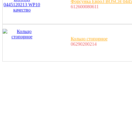
Форсунка Евро3 BOSCH 0445
612600080611
Кольцо стопорное
06290200214