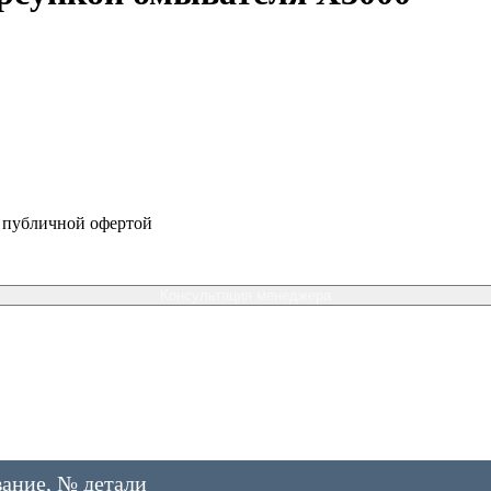
я публичной офертой
Консультация менеджера
ание, № детали