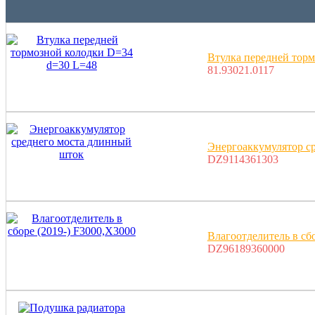
Втулка передней тор
81.93021.0117
Энергоаккумулятор с
DZ9114361303
Влагоотделитель в сб
DZ96189360000