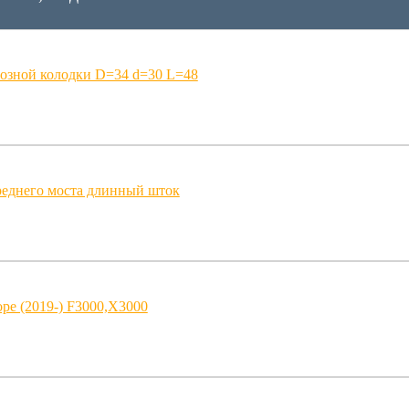
мозной колодки D=34 d=30 L=48
реднего моста длинный шток
оре (2019-) F3000,X3000