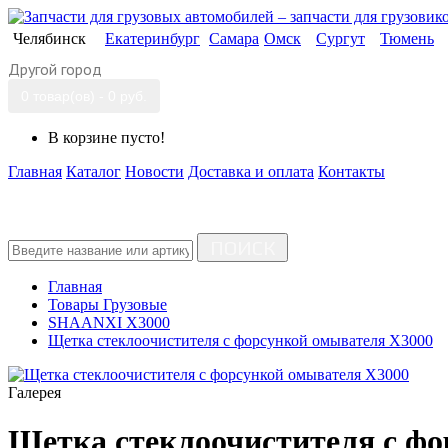
Челябинск
Екатеринбург
Самара
Омск
Сургут
Тюмень
Другой город
0 товар(ов) - 0 руб.
В корзине пусто!
Главная
Каталог
Новости
Доставка и оплата
Контакты
ПОИСК
Главная
Товары Грузовые
SHAANXI X3000
Щетка стеклоочистителя с форсункой омывателя X3000
Галерея
Щетка стеклоочистителя с ф