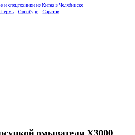
Пермь
Оренбург
Саратов
орсункой омывателя X3000