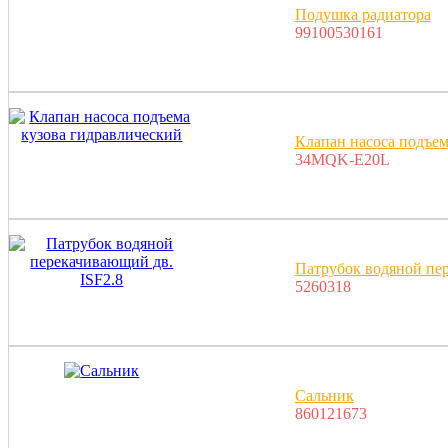
Подушка радиатора
99100530161
Клапан насоса подъем
34MQK-E20L
Патрубок водяной пер
5260318
Сальник
860121673