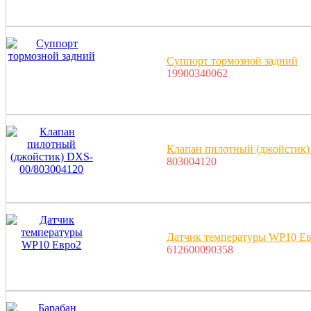
Суппорт тормозной задний
19900340062
Клапан пилотный (джойстик)
803004120
Датчик температуры WP10 Е
612600090358