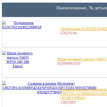
Наименование, № детал
Подшипник 6210//50210/40
GB276-94
Шкив водяного насоса (1603)
612600061470
Сальник клапана (Колпачок
13023391/411000054243/SP
(ПОШТУЧНО)
13023391