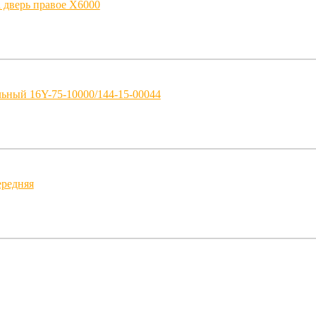
 дверь правое X6000
ьный 16Y-75-10000/144-15-00044
ередняя