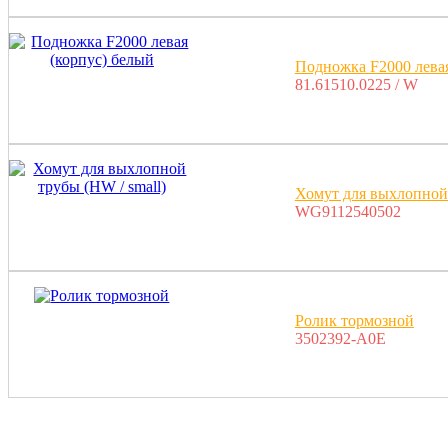
Подножка F2000 левая
81.61510.0225 / W
Хомут для выхлопной 
WG9112540502
Ролик тормозной
3502392-A0E