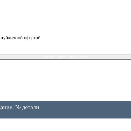
я публичной офертой
Консультация менеджера
ание, № детали