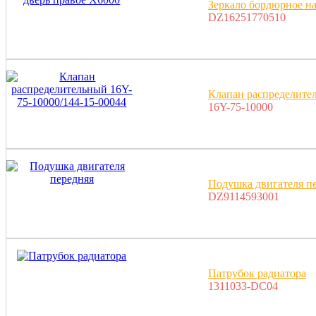
Зеркало бордюрное на
DZ16251770510
Клапан распределител
16Y-75-10000
Подушка двигателя п
DZ9114593001
Патрубок радиатора
1311033-DC04