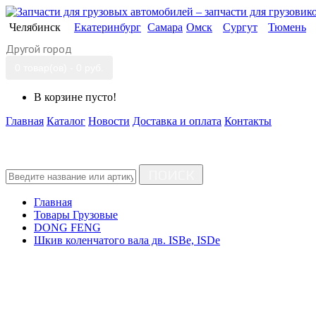
Челябинск
Екатеринбург
Самара
Омск
Сургут
Тюмень
Другой город
0 товар(ов) - 0 руб.
В корзине пусто!
Главная
Каталог
Новости
Доставка и оплата
Контакты
ПОИСК
Главная
Товары Грузовые
DONG FENG
Шкив коленчатого вала дв. ISBe, ISDe